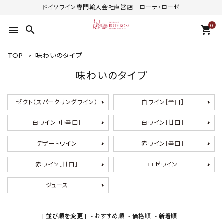
ドイツワイン専門輸入会社直営店 ローテ・ローゼ
0
search
shopping_cart
menu
TOP
>
味わいのタイプ
味わいのタイプ
ゼクト（スパークリングワイン）
白ワイン［辛口］
白ワイン［中辛口］
白ワイン［甘口］
デザートワイン
赤ワイン［辛口］
赤ワイン［甘口］
ロゼワイン
ジュース
[ 並び順を変更 ]
-
おすすめ順
-
価格順
-
新着順