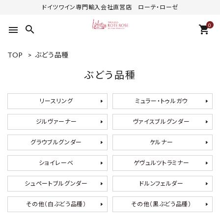
ドイツワイン専門輸入会社直営店 ローテ・ローゼ
0
search
shopping_cart
menu
TOP
>
ぶどう品種
ぶどう品種
リースリング
ミュラー・トゥルガウ
ジルヴァーナー
ヴァイスブルグンダー
グラウブルグンダー
ケルナー
ショイレーベ
ゲヴュルツトラミナー
シュペートブルグンダー
ドルンフェルダー
その他（白ぶどう品種）
その他（黒ぶどう品種）