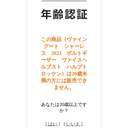
この商品（ヴァイン
グート シャーレ
ス 2023 ポルトギ
ーザー ヴァイスヘ
ルプスト ハルプト
ロッケン）は20歳未
満の方には販売でき
ません。
あなたは20歳以上です
か？
[ はい ]
[ いいえ ]