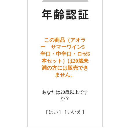
この商品（アオラ
ー サマーワイン5
辛口・中辛口・ロゼ6
本セット）は20歳未
満の方には販売でき
ません。
あなたは20歳以上です
か？
[ はい ]
[ いいえ ]