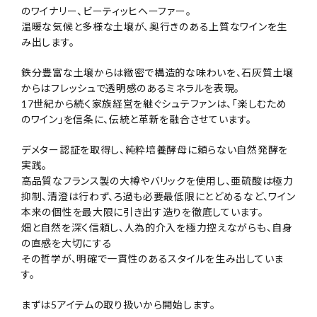
のワイナリー、ビーティッヒヘーファー。
温暖な気候と多様な土壌が、奥行きのある上質なワインを生
み出します。
鉄分豊富な土壌からは緻密で構造的な味わいを、石灰質土壌
からはフレッシュで透明感のあるミネラルを表現。
17世紀から続く家族経営を継ぐシュテファンは、「楽しむため
のワイン」を信条に、伝統と革新を融合させています。
デメター認証を取得し、純粋培養酵母に頼らない自然発酵を
実践。
高品質なフランス製の大樽やバリックを使用し、亜硫酸は極力
抑制、清澄は行わず、ろ過も必要最低限にとどめるなど、ワイン
本来の個性を最大限に引き出す造りを徹底しています。
畑と自然を深く信頼し、人為的介入を極力控えながらも、自身
の直感を大切にする
その哲学が、明確で一貫性のあるスタイルを生み出していま
す。
まずは5アイテムの取り扱いから開始します。