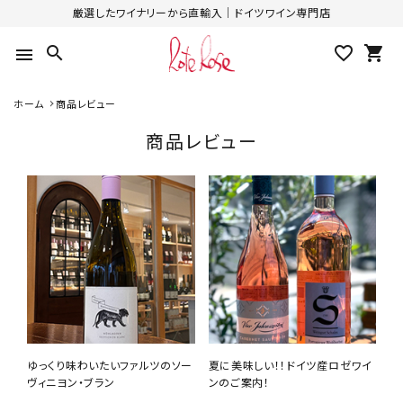
厳選したワイナリーから直輸入｜ドイツワイン専門店
search
favorite_outline
shopping_cart
menu
ホーム
商品レビュー
商品レビュー
ゆっくり味わいたいファルツのソー
夏に美味しい！！ドイツ産ロゼワイ
ヴィニヨン・ブラン
ンのご案内！