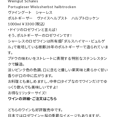
Weingut Schales
Portugieser Weissherbst halbtrocken
ヴァイングート シャーレス
ポルトギーザー ヴァイスヘルプスト ハルプトロッケン
1000ml ￥3300（税込）
・ドイツのロゼワインと言えば！
そう、ポルトギーザーのロゼワインです！
シャーレスのロゼワインは所有畑「ダルスハイマー・ビュルゲ
ル」で栽培している樹齢28年のポルトギーザーで造られていま
す。
ブドウの味わいをストレートに表現する特別なステンレスタン
クで醸造。
淡いピンク色の色調、口に含むと優しい果実味と柔らかく甘い
香りが口の中に広がります。
お料理とも楽しめますし、中辛口タイプなのでワインだけでゆ
っくり飲んでも美味しいですよ！
お得な1リッターサイズ！
ワインの詳細・ご注文はこちら
どちらのワインも好評販売中です。
日本ではロゼワイン＝桜の季節なイメージもありますが、