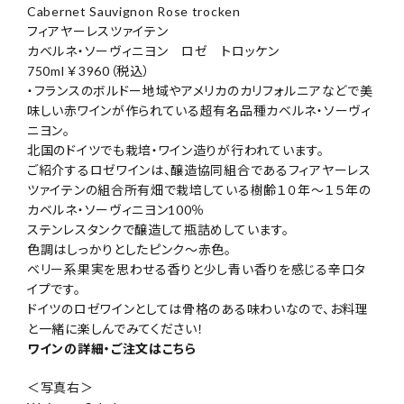
Cabernet Sauvignon Rose trocken
フィアヤーレスツァイテン
カベルネ・ソーヴィニヨン ロゼ トロッケン
750ml ￥3960（税込）
・フランスのボルドー地域やアメリカのカリフォルニアなどで美
味しい赤ワインが作られている超有名品種カベルネ・ソーヴィ
ニヨン。
北国のドイツでも栽培・ワイン造りが行われています。
ご紹介するロゼワインは、醸造協同組合であるフィアヤーレス
ツァイテンの組合所有畑で栽培している樹齢１０年～１５年の
カベルネ・ソーヴィニヨン100％
ステンレスタンクで醸造して瓶詰めしています。
色調はしっかりとしたピンク～赤色。
ベリー系果実を思わせる香りと少し青い香りを感じる辛口タ
イプです。
ドイツのロゼワインとしては骨格のある味わいなので、お料理
と一緒に楽しんでみてください！
ワインの詳細・ご注文はこちら
＜写真右＞