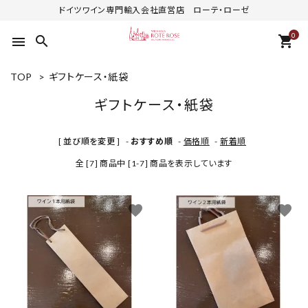
ドイツワイン専門輸入会社直営店 ローテ・ローゼ
0
search
shopping_cart
menu
TOP
>
ギフトケース・紙袋
ギフトケース・紙袋
[ 並び順を変更 ]
-
おすすめ順
-
価格順
-
新着順
全 [7] 商品中 [1-7] 商品を表示しています
favorite
favorite