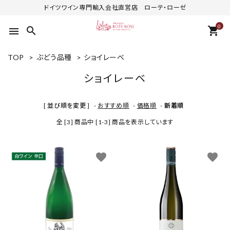
ドイツワイン専門輸入会社直営店 ローテ・ローゼ
0
search
shopping_cart
menu
TOP
>
ぶどう品種
>
ショイレーベ
ショイレーベ
[ 並び順を変更 ]
-
おすすめ順
-
価格順
-
新着順
全 [3] 商品中 [1-3] 商品を表示しています
favorite
favorite