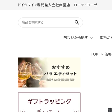
ドイツワイン専門輸入会社直営店 ローテ・ローゼ
search
味わいから探す
価格か
TOP
>
価格
赤ワイン
リースリング
赤ワイン（辛口）
赤ワイン（甘口）
グラオブルグンダー
～￥2,000
シュペートブルグンダー
￥4,001～￥5,000