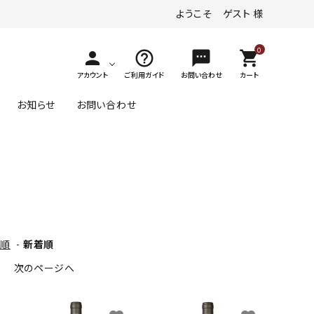
ようこそ ゲスト 様
0
person
help_outline
textsms
shopping_cart
アカウント
ご利用ガイド
お問い合わせ
カート
お知らせ
お問い合わせ
その他の味わい
ヴァイスブルグンダー
デザートワイン
ロゼワイン
ゲヴュルツトラミナー
ジュース
1～￥4,000
格順
-
新着順
その他（黒ぶどう品種）
す
次のページへ
1～