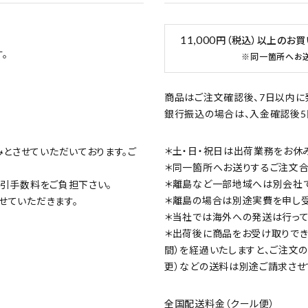
11,000
円（税込）以上のお
。
※同一箇所へお
商品はご注文確認後、7日以内に
銀行振込の場合は、入金確認後5
＊土・日・祝日は出荷業務をお休
みとさせていただいております。ご
＊同一箇所へお送りするご注文合計
＊離島など一部地域へは別会社で
の代引手数料をご負担下さい。
＊離島の場合は別途実費を申し受
させていただきます。
＊当社では海外への発送は行って
＊出荷後に商品をお受け取りでき
間）を経過いたしますと、ご注文
更）などの送料は別途ご請求させ
全国配送料金（クール便）