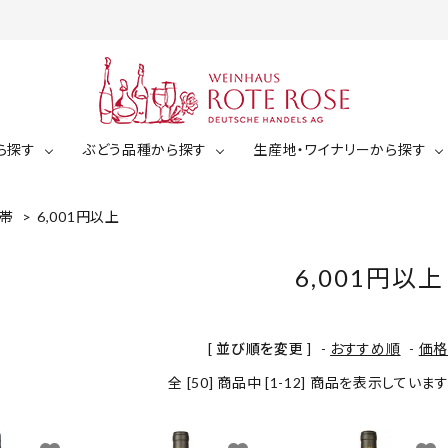
ら探す
ぶどう品種から探す
生産地・ワイナリーから探す
帯
>
6,001円以上
白ワイン
ミュラー・トゥルガウ
ジルヴァーナー
ゼクト（スパークリング）
6,001円以上
白ワイン（辛口）
ケルナー
ショイレーベ
白ワイン（中辛口）
￥2,001～￥3,000
￥3,00
[ 並び順を変更 ]
-
おすすめ順
-
価
白ワイン（甘口）
ドルンフェルダー
その他（白ぶどう品種）
全 [50] 商品中 [1-12] 商品を表示していま
￥5,001～￥6,000
￥6,00