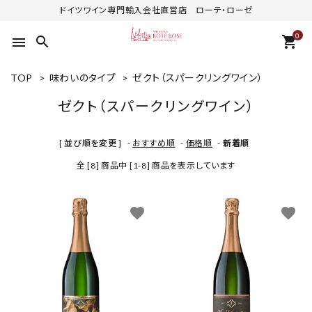
ドイツワイン専門輸入会社直営店 ローテ・ローゼ
0
search
shopping_cart
menu
TOP
>
味わいのタイプ
>
ゼクト（スパークリングワイン）
ゼクト（スパークリングワイン）
[ 並び順を変更 ]
-
おすすめ順
-
価格順
-
新着順
全 [8] 商品中 [1-8] 商品を表示しています
favorite
favorite