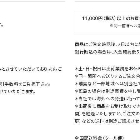
11,000
円（税込）以上のお
。
※同一箇所へお
商品はご注文確認後、7日以内に
銀行振込の場合は、入金確認後5
＊土・日・祝日は出荷業務をお休
みとさせていただいております。ご
＊同一箇所へお送りするご注文合計
＊離島など一部地域へは別会社で
の代引手数料をご負担下さい。
＊離島の場合は別途実費を申し受
させていただきます。
＊当社では海外への発送は行って
＊出荷後に商品をお受け取りでき
間）を経過いたしますと、ご注文
更）などの送料は別途ご請求させ
全国配送料金（クール便）