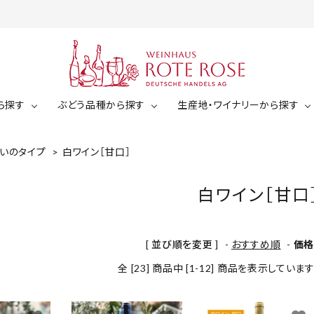
ら探す
ぶどう品種から探す
生産地・ワイナリーから探す
いのタイプ
>
白ワイン［甘口］
白ワイン
ミュラー・トゥルガウ
ジルヴァーナー
ゼクト（スパークリング）
白ワイン［甘口
白ワイン（辛口）
ケルナー
ショイレーベ
白ワイン（中辛口）
￥2,001～￥3,000
￥3,00
[ 並び順を変更 ]
-
おすすめ順
-
価
白ワイン（甘口）
ドルンフェルダー
その他（白ぶどう品種）
全 [23] 商品中 [1-12] 商品を表示していま
￥5,001～￥6,000
￥6,00