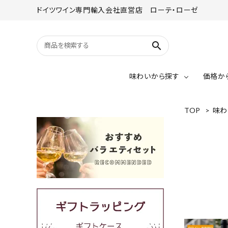
ドイツワイン専門輸入会社直営店 ローテ・ローゼ
search
味わいから探す
価格か
TOP
>
味わ
赤ワイン
リースリング
赤ワイン（辛口）
赤ワイン（甘口）
グラオブルグンダー
～￥2,000
シュペートブルグンダー
￥4,001～￥5,000