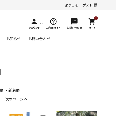
ようこそ ゲスト 様
0
person
help_outline
textsms
shopping_cart
アカウント
ご利用ガイド
お問い合わせ
カート
お知らせ
お問い合わせ
その他の味わい
ヴァイスブルグンダー
デザートワイン
］
ロゼワイン
ゲヴュルツトラミナー
ジュース
1～￥4,000
格順
-
新着順
その他（黒ぶどう品種）
す
次のページへ
1～