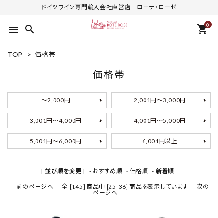
ドイツワイン専門輸入会社直営店 ローテ・ローゼ
0
search
shopping_cart
menu
TOP
>
価格帯
価格帯
～2,000円
2,001円～3,000円
3,001円～4,000円
4,001円～5,000円
5,001円～6,000円
6,001円以上
[ 並び順を変更 ]
-
おすすめ順
-
価格順
-
新着順
前のページへ
全 [145] 商品中 [25-36] 商品を表示しています
次の
ページへ