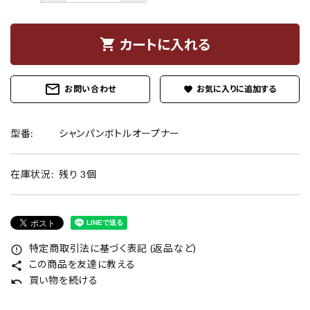
shopping_cart
カートに入れる
mail_outline
お問い合わせ
favorite
型番:
シャンパンボトルオープナー
在庫状況:
残り 3個
特定商取引法に基づく表記 (返品など)
error_outline
この商品を友達に教える
share
買い物を続ける
undo