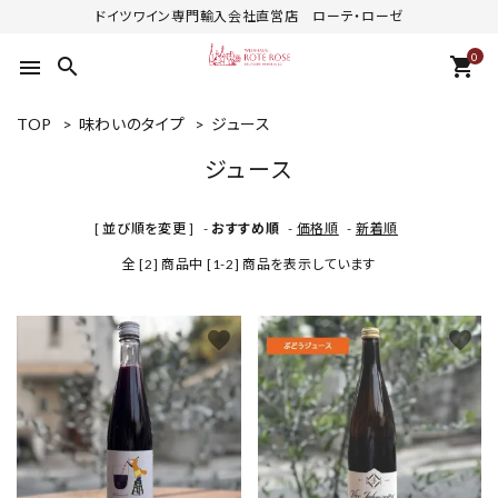
ドイツワイン専門輸入会社直営店 ローテ・ローゼ
0
search
shopping_cart
menu
TOP
>
味わいのタイプ
>
ジュース
ジュース
[ 並び順を変更 ]
-
おすすめ順
-
価格順
-
新着順
全 [2] 商品中 [1-2] 商品を表示しています
favorite
favorite