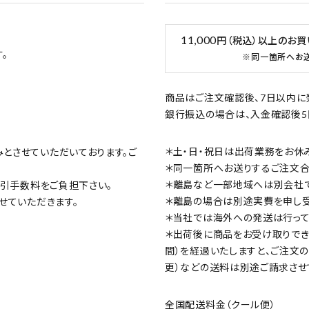
11,000
円（税込）以上のお
。
※同一箇所へお
商品はご注文確認後、7日以内に
銀行振込の場合は、入金確認後5
＊土・日・祝日は出荷業務をお休
みとさせていただいております。ご
＊同一箇所へお送りするご注文合計
＊離島など一部地域へは別会社で
の代引手数料をご負担下さい。
＊離島の場合は別途実費を申し受
させていただきます。
＊当社では海外への発送は行って
＊出荷後に商品をお受け取りでき
間）を経過いたしますと、ご注文
更）などの送料は別途ご請求させ
全国配送料金（クール便）