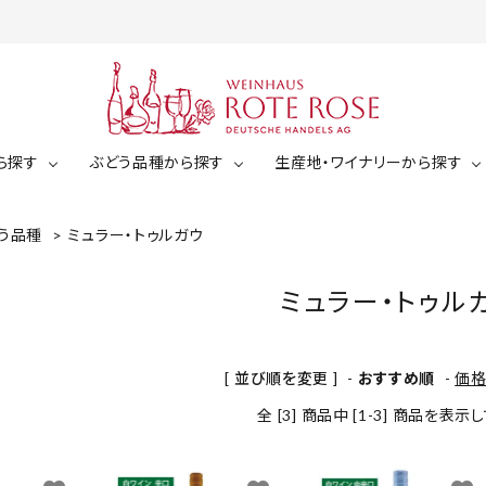
ら探す
ぶどう品種から探す
生産地・ワイナリーから探す
う品種
>
ミュラー・トゥルガウ
白ワイン
ミュラー・トゥルガウ
ジルヴァーナー
ゼクト（スパークリング）
ミュラー・トゥル
白ワイン（辛口）
ケルナー
ショイレーベ
白ワイン（中辛口）
￥2,001～￥3,000
￥3,00
[ 並び順を変更 ]
-
おすすめ順
-
価
白ワイン（甘口）
ドルンフェルダー
その他（白ぶどう品種）
全 [3] 商品中 [1-3] 商品を表
￥5,001～￥6,000
￥6,00