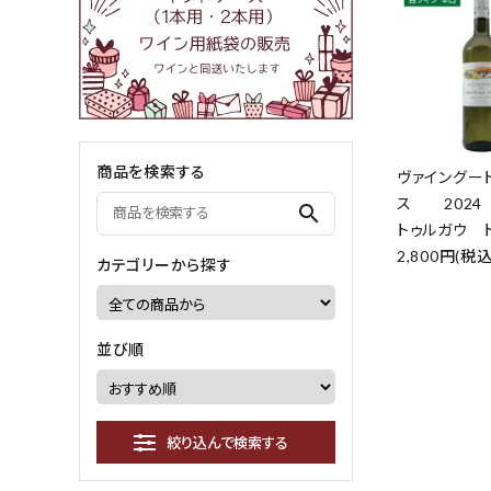
商品を検索する
ヴァイングー
ス 2024
search
トゥルガウ 
2,800円(税込
カテゴリーから探す
並び順
絞り込んで検索する