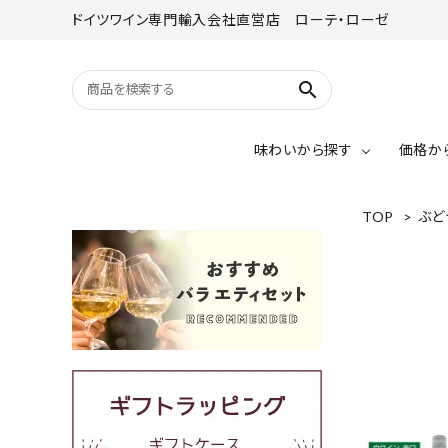
ドイツワイン専門輸入会社直営店 ローテ・ローゼ
search
味わいから探す
価格か
TOP
>
ぶど
赤ワイン
リースリング
赤ワイン（辛口）
赤ワイン（甘口）
グラオブルグンダー
～￥2,000
シュペートブルグンダー
￥4,001～￥5,000