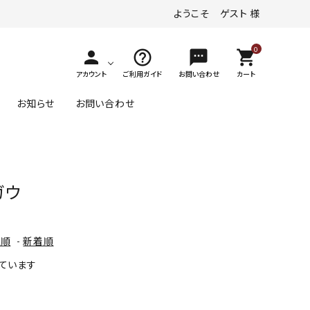
ようこそ ゲスト 様
0
person
help_outline
textsms
shopping_cart
アカウント
ご利用ガイド
お問い合わせ
カート
お知らせ
お問い合わせ
その他の味わい
ヴァイスブルグンダー
デザートワイン
ガウ
ロゼワイン
ゲヴュルツトラミナー
ジュース
1～￥4,000
格順
-
新着順
その他（黒ぶどう品種）
示しています
1～