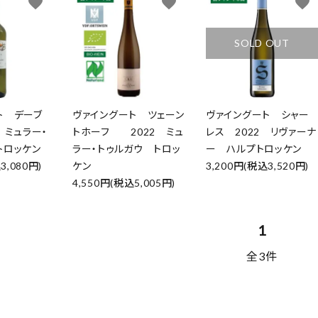
favorite
favorite
favorite
SOLD OUT
ト デーブ
ヴァイングート ツェーン
ヴァイングート シャー
 ミュラー・
トホーフ 2022 ミュ
レス 2022 リヴァーナ
トロッケン
ラー・トゥルガウ トロッ
ー ハルプトロッケン
3,080円)
ケン
3,200円(税込3,520円)
4,550円(税込5,005円)
1
全3件