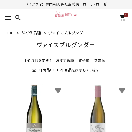
ドイツワイン専門輸入会社直営店 ローテ・ローゼ
0
search
shopping_cart
menu
TOP
>
ぶどう品種
>
ヴァイスブルグンダー
ヴァイスブルグンダー
[ 並び順を変更 ]
-
おすすめ順
-
価格順
-
新着順
全 [7] 商品中 [1-7] 商品を表示しています
favorite
favorite