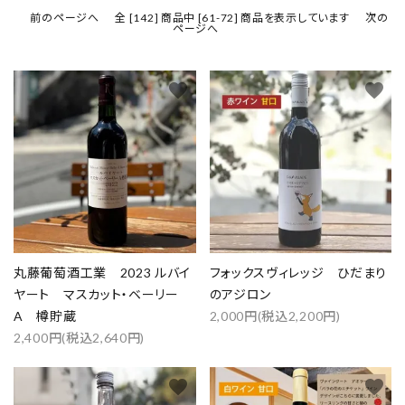
前のページへ
全 [142] 商品中 [61-72] 商品を表示しています
次の
ページへ
favorite
favorite
丸藤葡萄酒工業 2023 ルバイ
フォックスヴィレッジ ひだまり
ヤート マスカット・ベーリー
のアジロン
A 樽貯蔵
2,000円(税込2,200円)
2,400円(税込2,640円)
favorite
favorite