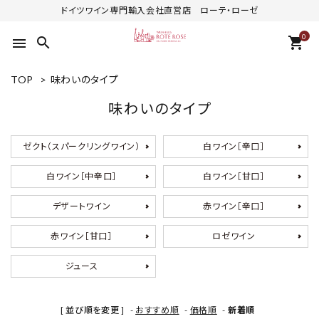
ドイツワイン専門輸入会社直営店 ローテ・ローゼ
0
search
shopping_cart
menu
TOP
>
味わいのタイプ
味わいのタイプ
ゼクト（スパークリングワイン）
白ワイン［辛口］
白ワイン［中辛口］
白ワイン［甘口］
デザートワイン
赤ワイン［辛口］
赤ワイン［甘口］
ロゼワイン
ジュース
[ 並び順を変更 ]
-
おすすめ順
-
価格順
-
新着順