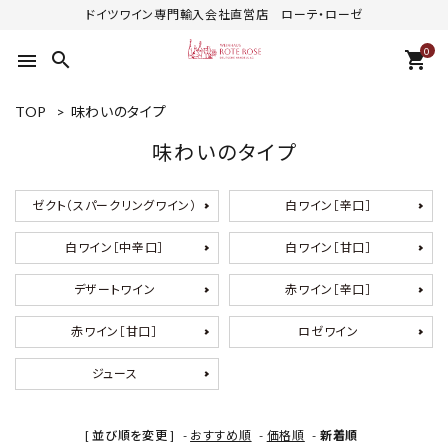
ドイツワイン専門輸入会社直営店 ローテ・ローゼ
0
search
shopping_cart
menu
TOP
>
味わいのタイプ
味わいのタイプ
ゼクト（スパークリングワイン）
白ワイン［辛口］
白ワイン［中辛口］
白ワイン［甘口］
デザートワイン
赤ワイン［辛口］
赤ワイン［甘口］
ロゼワイン
ジュース
[ 並び順を変更 ]
-
おすすめ順
-
価格順
-
新着順