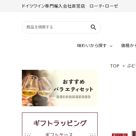
ドイツワイン専門輸入会社直営店 ローテ・ローゼ
search
味わいから探す
価格か
TOP
>
ぶど
赤ワイン
リースリング
赤ワイン（辛口）
赤ワイン（甘口）
グラオブルグンダー
～￥2,000
シュペートブルグンダー
￥4,001～￥5,000