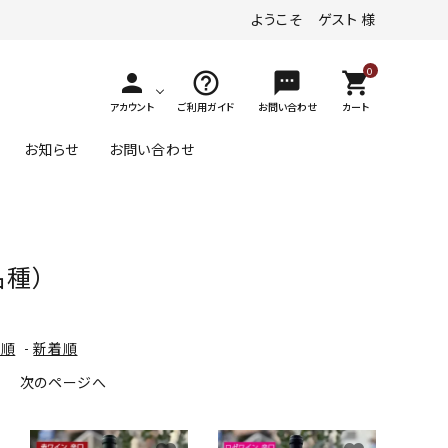
ようこそ ゲスト 様
0
person
help_outline
textsms
shopping_cart
アカウント
ご利用ガイド
お問い合わせ
カート
お知らせ
お問い合わせ
その他の味わい
ヴァイスブルグンダー
デザートワイン
品種）
ロゼワイン
ゲヴュルツトラミナー
ジュース
1～￥4,000
格順
-
新着順
その他（黒ぶどう品種）
す
次のページへ
1～