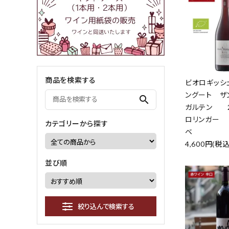
商品を検索する
ビオロギッシ
ングート ザ
search
ガルテン 2
ロリンガー 
カテゴリーから探す
ベ
4,600円(税込
並び順
絞り込んで検索する