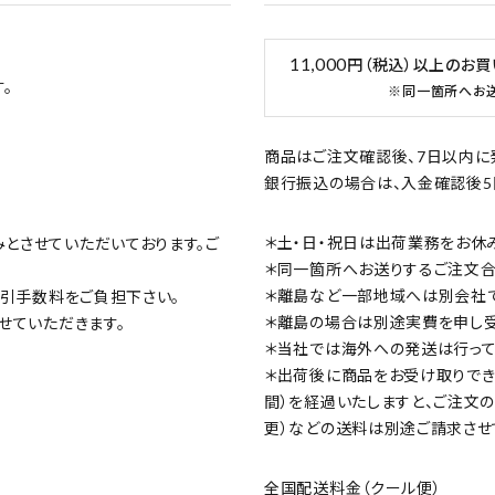
11,000
円（税込）以上のお
。
※同一箇所へお
商品はご注文確認後、7日以内に
銀行振込の場合は、入金確認後5
＊土・日・祝日は出荷業務をお休
みとさせていただいております。ご
＊同一箇所へお送りするご注文合計
＊離島など一部地域へは別会社で
の代引手数料をご負担下さい。
＊離島の場合は別途実費を申し受
させていただきます。
＊当社では海外への発送は行って
＊出荷後に商品をお受け取りでき
間）を経過いたしますと、ご注文
更）などの送料は別途ご請求させ
全国配送料金（クール便）