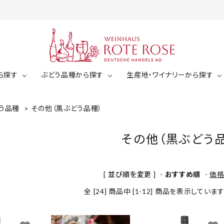
ら探す
ぶどう品種から探す
生産地・ワイナリーから探す
う品種
>
その他（黒ぶどう品種）
白ワイン
ミュラー・トゥルガウ
ジルヴァーナー
ゼクト（スパークリング）
その他（黒ぶどう
白ワイン（辛口）
ケルナー
ショイレーベ
白ワイン（中辛口）
￥2,001～￥3,000
￥3,00
[ 並び順を変更 ]
-
おすすめ順
-
価
白ワイン（甘口）
ドルンフェルダー
その他（白ぶどう品種）
全 [24] 商品中 [1-12] 商品を表示していま
￥5,001～￥6,000
￥6,00