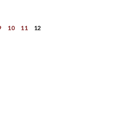
9
10
11
12
close