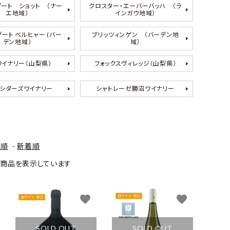
グート ショット （ナー
クロスター・エーバーバッハ （ラ
エ地域）
インガウ地域）
ート ベルヒャー (バー
ブリッツィンゲン （バーデン地
デン地域）
域）
イナリー（山梨県）
フォックスヴィレッジ（山梨県）
シダーズワイナリー
シャトレーゼ勝沼ワイナリー
格順
-
新着順
43] 商品を表示しています
favorite
favorite
SOLD OUT
SOLD OUT