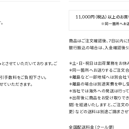
11,000
円（税込）以上のお
。
※同一箇所へお
商品はご注文確認後、7日以内に
銀行振込の場合は、入金確認後5
＊土・日・祝日は出荷業務をお休
みとさせていただいております。ご
＊同一箇所へお送りするご注文合計
＊離島など一部地域へは別会社で
の代引手数料をご負担下さい。
＊離島の場合は別途実費を申し受
させていただきます。
＊当社では海外への発送は行って
＊出荷後に商品をお受け取りでき
間）を経過いたしますと、ご注文
更）などの送料は別途ご請求させ
全国配送料金（クール便）