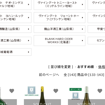
ート テオ・ミンゲス
ヴァイングート トニー・ヨースト
ヴァイン
ファルツ地域）
（ミッテルライン地域）
ート ヨハン・ルック
ヴァイングート ツェーントホー
ヴァイング
ランケン地域）
フ (フランケン地域）
酒醸造（山梨県）
機山洋酒工業（山梨県）
甲斐ワ
BLANK HARD CIDER
酒工業（山梨県）
セブン
WORKS（北海道）
錦城葡萄酒
[ 並び順を変更 ]
-
おすすめ順
-
価
前のページへ
全 [143] 商品中 [133-1
favorite
favorite
favorite
 OUT
SOLD OUT
SOLD OUT