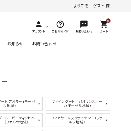
ようこそ ゲスト 様
0
person
help_outline
textsms
shopping_cart
アカウント
ご利用ガイド
お問い合わせ
カート
お知らせ
お問い合わせ
その他の味わい
ヴァイスブルグンダー
デザートワイン
リー
ロゼワイン
ゲヴュルツトラミナー
ジュース
1～￥4,000
ート アオラー (モーゼ
ヴァイングート パオリンスホー
ル地域）
フ（モーゼル地域）
その他（黒ぶどう品種）
グート ビーティッヒヘ
フィアヤーレスツァイテン （ファ
1～
ァー（ファルツ地域）
ルツ地域）