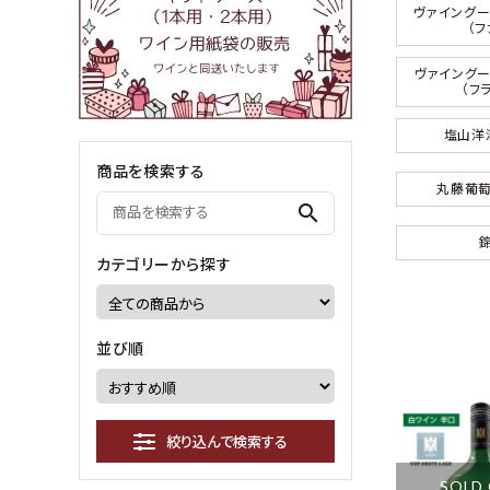
ヴァイング
（
ヴァイング
（フ
塩山洋
商品を検索する
丸藤葡萄
search
カテゴリーから探す
並び順
絞り込んで検索する
SOLD