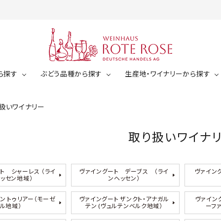
ら探す
ぶどう品種から探す
生産地・ワイナリーから探す
扱いワイナリー
白ワイン
ミュラー・トゥルガウ
ジルヴァーナー
ゼクト（スパークリング）
取り扱いワイナ
白ワイン（辛口）
ケルナー
ショイレーベ
白ワイン（中辛口）
￥2,001～￥3,000
￥3,00
ト シャーレス （ライ
ヴァイングート デーブス （ライ
ヴァイング
ッセン地域）
ンヘッセン）
白ワイン（甘口）
ドルンフェルダー
その他（白ぶどう品種）
ン トゥリアー（モーゼ
ヴァイングート ザンクト・アナガル
ヴァイン
￥5,001～￥6,000
￥6,00
ル地域）
テン (ヴュルテンベルク地域）
ーフ