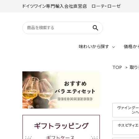
ドイツワイン専門輸入会社直営店 ローテ・ローゼ
search
味わいから探す
価格か
TOP
>
取り
赤ワイン
リースリング
赤ワイン（辛口）
赤ワイン（甘口）
グラオブルグンダー
～￥2,000
ヴァイングー
ンヘ
シュペートブルグンダー
ホスピティエ
￥4,001～￥5,000